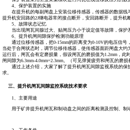
4、保护装置的实施
在提升机的每副闸盘上安装位移传感器，传感器的数据线与工
提升机安回路的2J继电器常闭接点断开，安回路断开，提升机
5、故障状态记忆
当出现闸瓦间腺过大、贴闸压力小于设定值等故障，保护系
6、提升机闸间隙保护检测功能原理
通过位移传感器，把0-15mm的距离变为0-10V的电压信
当处于合闸状态时，调节位移传感器，使传感器面距闸盘大约为4mm
运行后，闸瓦会有定磨损量，假设闸瓦的磨损值为1.2mm，此时，当处
闸间隙为6.3mm-4.0mm=2.3mm。（可见弹簧疲劳和
通过上述介绍，大家了解了提升机闸瓦间隙监视系统的保护
求。
三、提升机闸瓦间隙监控系统技术要求
1、主要用途
用于矿井提升机闸瓦和制动盘之间的距离检测及控制、制动