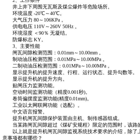
2、工作条件
井上井下周围无瓦斯及煤尘爆炸等危险场所。
环境温度 -20℃～40℃。
大气压力 80～106KPa 。
供电电压 110V～260V 50Hz 。
环境湿度 ＜90％ 无凝结。
防爆标志 KY。
3、主要性能
闸瓦间隙检测范围：0.01mm～10.00mm 。
制动油压检测范围：0.01MPa～10.00MPa 。
二制动油压检测范围：0.01MPa～10.00MPa 。
显示提升机的提升速度、行程、运行状态、提升勾数等。
显示提升机的提升方向。
贴闸压力监测功能。
空动时间监测功能（精度0.001秒)。
卷筒偏摆度监测功能(精度0.01mm)。
工业以太网联网功能（选配）。
中文语言报警。
提升机闸瓦间隙保护装置由主机、制传感器组成。
当某路闸瓦间隙超过《煤矿安规程》限定的范围时，该路的
以上就是提升机闸瓦间隙监视系统技术要求的介绍，除了上
意事项都有哪些？