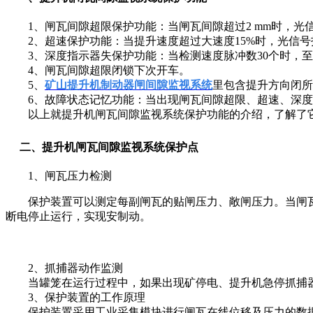
1、闸瓦间隙超限保护功能：当闸瓦间隙超过2 mm时，光
2、超速保护功能：当提升速度超过大速度15%时，光信号
3、深度指示器失保护功能：当检测速度脉冲数30个时，至
4、闸瓦间隙超限闭锁下次开车。
5、
矿山提升机制动器闸间隙监视系统
里包含提升方向闭所
6、故障状态记忆功能：当出现闸瓦间隙超限、超速、深度
以上就提升机闸瓦间隙监视系统保护功能的介绍，了解了它
二、提升机闸瓦间隙监视系统保护点
1、闸瓦压力检测
保护装置可以测定每副闸瓦的贴闸压力、敞闸压力。当闸瓦贴
断电停止运行，实现安制动。
2、抓捕器动作监测
当罐笼在运行过程中，如果出现矿停电、提升机急停抓捕器
3、保护装置的工作原理
保护装置采用工业采集模块进行闸瓦在线位移及压力的数据