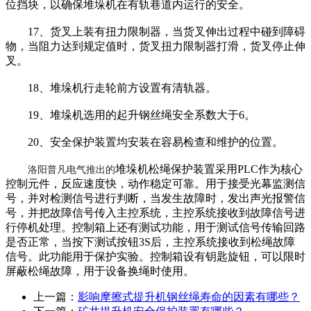
位挡块，以确保堆垛机在有轨巷道内运行的安全。
17、货叉上装有扭力限制器，当货叉伸出过程中碰到障碍
物，当阻力达到规定值时，货叉扭力限制器打滑，货叉停止伸
叉。
18、堆垛机行走轮前方设置有清轨器。
19、堆垛机选用的起升钢丝绳安全系数大于6。
20、安全保护装置均安装在容易检查和维护的位置。
堆垛机松绳保护装置采用PLC作为核心
洛阳普凡电气推出的
控制元件，反应速度快，动作稳定可靠。用于接受光幕监测信
号，并对检测信号进行判断，当发生故障时，发出声光报警信
号，并把故障信号传入主控系统，主控系统接收到故障信号进
行停机处理。控制箱上还有测试功能，用于测试信号传输回路
是否正常，当按下测试按钮3S后，主控系统接收到松绳故障
信号。此功能用于保护实验。控制箱设有钥匙旋钮，可以限时
屏蔽松绳故障，用于设备换绳时使用。
上一篇：
影响摩擦式提升机钢丝绳寿命的因素有哪些？