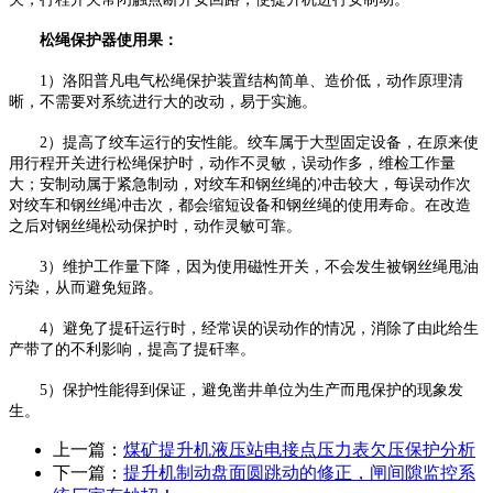
松绳保护器使用果：
1）洛阳普凡电气松绳保护装置结构简单、造价低，动作原理清
晰，不需要对系统进行大的改动，易于实施。
2）提高了绞车运行的安性能。绞车属于大型固定设备，在原来使
用行程开关进行松绳保护时，动作不灵敏，误动作多，维检工作量
大；安制动属于紧急制动，对绞车和钢丝绳的冲击较大，每误动作次
对绞车和钢丝绳冲击次，都会缩短设备和钢丝绳的使用寿命。在改造
之后对钢丝绳松动保护时，动作灵敏可靠。
3）维护工作量下降，因为使用磁性开关，不会发生被钢丝绳甩油
污染，从而避免短路。
4）避免了提矸运行时，经常误的误动作的情况，消除了由此给生
产带了的不利影响，提高了提矸率。
5）保护性能得到保证，避免凿井单位为生产而甩保护的现象发
生。
上一篇：
煤矿提升机液压站电接点压力表欠压保护分析
下一篇：
提升机制动盘面圆跳动的修正，闸间隙监控系