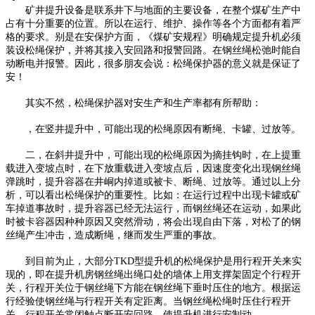
矿井提升设备是联系井下与地面的主要设备，在整个煤矿生产中
占有十分重要的位置。所以在运行、维护、操作等各个方面都有着严
格的要求。别是在安保护方面，《煤矿安规程》明确规定提升机必须
装设松绳保护，并将其接入安回路和报警回路。在钢丝绳松弛时能自
动断电并报警。因此，很多朋友会说：松绳保护器的意义就是保证了
安！
其实不然，松绳保护器对安生产和生产率都有所帮助：
，在竖井提升中，可能出现的松绳原因有断绳、卡罐、过放等。
二，在斜井提升中，可能出现的松绳原因为摘挂钩时，在上提重
载进入变坡点时，在下放重载进入变坡点后，因速度变化出现钢丝绳
弹跳时，提升容器在井峒内掉道或被卡、断绳、过放等。通过以上分
析，可以看出松绳保护的重要性。比如：在运行过程中出现卡罐或矿
车掉道事故时，提升容器已经无法运行，而钢丝绳还在运动，如果此
时被卡容器因种种原因又突然滑动，将会出现自由下落，对松了的钢
丝绳产生冲击，造成断绳，继而发生严重的事故。
到目前为止，大部分TKD型提升机的松绳保护是用行程开关来实
现的，即在提升机房钢丝绳出绳口处的墙体上用支撑架固定个行程开
关，行程开关位于钢丝绳下方能在钢丝绳下垂时压住的地方。根据运
行经验使钢丝绳与行程开关有定距离。当钢丝绳松绳时压住行程开
关，行程开关常闭触点断开安回路，使提升机进行安制动。