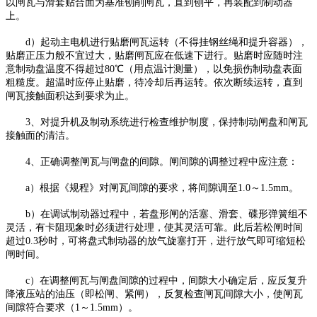
以闸瓦与滑套贴合面为基准刨削闸瓦，直到刨平，再装配到制动器
上。
d）起动主电机进行贴磨闸瓦运转（不得挂钢丝绳和提升容器），
贴磨正压力般不宜过大，贴磨闸瓦应在低速下进行。贴磨时应随时注
意制动盘温度不得超过80℃（用点温计测量），以免损伤制动盘表面
粗糙度。超温时应停止贴磨，待冷却后再运转。依次断续运转，直到
闸瓦接触面积达到要求为止。
3、对提升机及制动系统进行检查维护制度，保持制动闸盘和闸瓦
接触面的清洁。
4、正确调整闸瓦与闸盘的间隙。闸间隙的调整过程中应注意：
a）根据《规程》对闸瓦间隙的要求，将间隙调至1.0～1.5mm。
b）在调试制动器过程中，若盘形闸的活塞、滑套、碟形弹簧组不
灵活，有卡阻现象时必须进行处理，使其灵活可靠。此后若松闸时间
超过0.3秒时，可将盘式制动器的放气旋塞打开，进行放气即可缩短松
闸时间。
c）在调整闸瓦与闸盘间隙的过程中，间隙大小确定后，应反复升
降液压站的油压（即松闸、紧闸），反复检查闸瓦间隙大小，使闸瓦
间隙符合要求（1～1.5mm）。