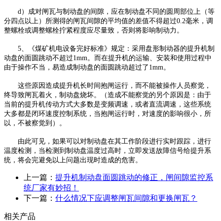
d）成对闸瓦与制动盘的间隙，应在制动盘不同的圆周部位上（等
分四点以上）所测得的闸瓦间隙的平均值的差值不得超过0.2毫米，调
整螺栓或调整螺栓拧紧程度应尽量致，否则将影响制动力。
5、《煤矿机电设备完好标准》规定：采用盘形制动器的提升机制
动盘的面圆跳动不超过1mm。而在提升机的运输、安装和使用过程中
由于操作不当，易造成制动盘的面圆跳动超过了1mm。
这些原因造成提升机长时间抱闸运行，而不能被操作人员察觉，
终导致闸瓦着火，制动盘烧坏。（造成不能察觉的另个原因是：由于
当前的提升机传动方式大多数是变频调速，或者直流调速，这些系统
大多都是闭环速度控制系统，当抱闸运行时，对速度的影响很小，所
以，不被察觉到）。
由此可见，如果可以对制动盘在其工作阶段进行实时跟踪，进行
温度检测，当检测到制动盘温度过高时，立即发送故障信号给提升系
统，将会完避免以上问题出现时造成的危害。
上一篇：
提升机制动盘面圆跳动的修正，闸间隙监控系
统厂家有妙招！
下一篇：
什么情况下应调整闸瓦间隙和更换闸瓦？
相关产品