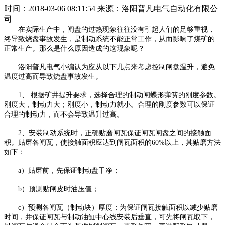
时间：2018-03-06 08:11:54
来源：洛阳普凡电气自动化有限公
司
在实际生产中，闸盘的过热现象往往没有引起人们的足够重视，
终导致烧盘事故发生，是制动系统不能正常工作，从而影响了煤矿的
正常生产。那么是什么原因造成的这现象呢？
洛阳普凡电气小编认为应从以下几点来考虑控制闸盘温升，避免
温度过高而导致烧盘事故发生。
1、 根据矿井提升要求，选择合理的制动闸蝶形弹簧的刚度参数。
刚度大，制动力大；刚度小，制动力就小。合理的刚度参数可以保证
合理的制动力，而不会导致温升过高。
2、安装制动系统时，正确贴磨闸瓦保证闸瓦闸盘之间的接触面
积。贴磨各闸瓦，使接触面积应达到闸瓦面积的60%以上，其贴磨方法
如下：
a）贴磨前，先保证制动盘干净；
b）预测贴闸皮时油压值；
c）预测各闸瓦（制动块）厚度；为保证闸瓦接触面积以减少贴磨
时间，并保证闸瓦与制动油缸中心线安装后垂直，可先将闸瓦取下，