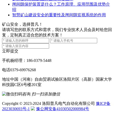
闸间隙保护装置是什么？工作原理、应用范围及优势介
绍
智慧矿山建设安全的重要性及闸间隙监视系统的作用
矿山安全，选择普凡！
请填写您的联系方式和需求，我们专业技术人员会及时给您回
复，定制真正适合您的技术方案！
立即提交
手机
杨经理：186-0379-5448
电话
0379-69976268
地址
中国（河南）自由贸易试验区洛阳片区（高新）国家大学
科技园C区6号楼201室
扫一扫添加微信
Copyright © 2023-2024 洛阳普凡电气自动化有限公司
豫ICP备
2023030693号-1
豫公网安备41030502000984号