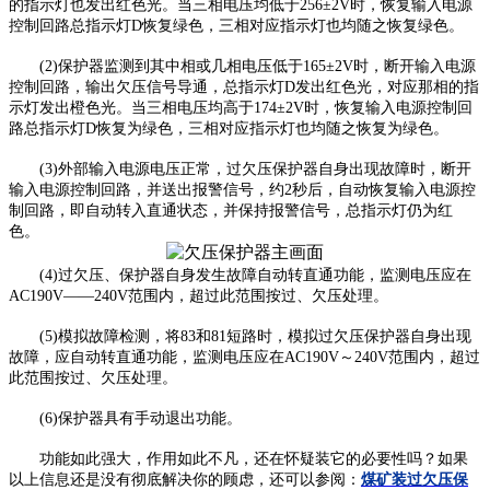
的指示灯也发出红色光。当三相电压均低于256±2V时，恢复输入电源
控制回路总指示灯D恢复绿色，三相对应指示灯也均随之恢复绿色。
(2)保护器监测到其中相或几相电压低于165±2V时，断开输入电源
控制回路，输出欠压信号导通，总指示灯D发出红色光，对应那相的指
示灯发出橙色光。当三相电压均高于174±2V时，恢复输入电源控制回
路总指示灯D恢复为绿色，三相对应指示灯也均随之恢复为绿色。
(3)外部输入电源电压正常，过欠压保护器自身出现故障时，断开
输入电源控制回路，并送出报警信号，约2秒后，自动恢复输入电源控
制回路，即自动转入直通状态，并保持报警信号，总指示灯仍为红
色。
(4)过欠压、保护器自身发生故障自动转直通功能，监测电压应在
AC190V——240V范围内，超过此范围按过、欠压处理。
(5)模拟故障检测，将83和81短路时，模拟过欠压保护器自身出现
故障，应自动转直通功能，监测电压应在AC190V～240V范围内，超过
此范围按过、欠压处理。
(6)保护器具有手动退出功能。
功能如此强大，作用如此不凡，还在怀疑装它的必要性吗？如果
以上信息还是没有彻底解决你的顾虑，还可以参阅：
煤矿装过欠压保