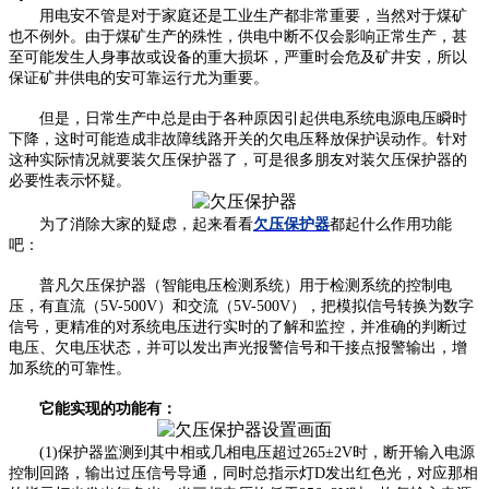
用电安不管是对于家庭还是工业生产都非常重要，当然对于煤矿
也不例外。由于煤矿生产的殊性，供电中断不仅会影响正常生产，甚
至可能发生人身事故或设备的重大损坏，严重时会危及矿井安，所以
保证矿井供电的安可靠运行尤为重要。
但是，日常生产中总是由于各种原因引起供电系统电源电压瞬时
下降，这时可能造成非故障线路开关的欠电压释放保护误动作。针对
这种实际情况就要装欠压保护器了，可是很多朋友对装欠压保护器的
必要性表示怀疑。
为了消除大家的疑虑，起来看看
欠压保护器
都起什么作用功能
吧：
普凡欠压保护器（智能电压检测系统）用于检测系统的控制电
压，有直流（5V-500V）和交流（5V-500V），把模拟信号转换为数字
信号，更精准的对系统电压进行实时的了解和监控，并准确的判断过
电压、欠电压状态，并可以发出声光报警信号和干接点报警输出，增
加系统的可靠性。
它能实现的功能有：
(1)保护器监测到其中相或几相电压超过265±2V时，断开输入电源
控制回路，输出过压信号导通，同时总指示灯D发出红色光，对应那相