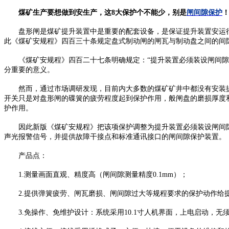
煤矿生产要想做到安生产，这8大保护个不能少，别是
闸间隙保护
盘形闸是煤矿提升装置中是重要的配套设备，是保证提升装置安运行
此《煤矿安规程》四百三十条规定盘式制动闸的闸瓦与制动盘之间的间
《煤矿安规程》四百二十七条明确规定：“提升装置必须装设闸间隙保
分重要的意义。
然而，通过市场调研发现，目前内大多数的煤矿矿井中都没有安装提
开关只是对盘形闸的碟簧的疲劳程度起到保护作用，般闸盘的磨损厚度
护作用。
因此新版《煤矿安规程》把该项保护调整为提升装置必须装设闸间隙
声光报警信号，并提供故障干接点和标准通讯接口的闸间隙保护装置。
产品点：
1.测量画面直观、精度高（闸间隙测量精度0.1mm）；
2.提供弹簧疲劳、闸瓦磨损、闸间隙过大等规程要求的保护动作给
3.免操作、免维护设计：系统采用10.1寸人机界面，上电启动，无