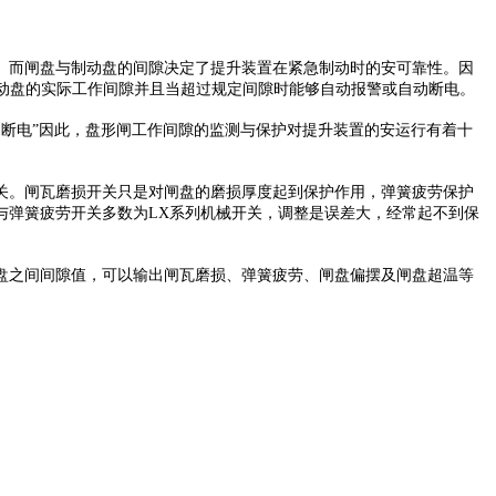
而闸盘与制动盘的间隙决定了提升装置在紧急制动时的安可靠性。因
动盘的实际工作间隙并且当超过规定间隙时能够自动报警或自动断电。
断电”因此，盘形闸工作间隙的监测与保护对提升装置的安运行有着十
。闸瓦磨损开关只是对闸盘的磨损厚度起到保护作用，弹簧疲劳保护
与弹簧疲劳开关多数为LX系列机械开关，调整是误差大，经常起不到保
之间间隙值，可以输出闸瓦磨损、弹簧疲劳、闸盘偏摆及闸盘超温等