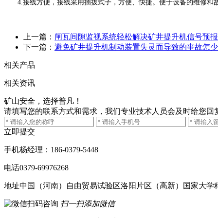
4.接线方便，接线采用插拔式子，方便、快捷。便于设备的维修和
上一篇：
闸瓦间隙监视系统轻松解决矿井提升机信号预报
下一篇：
避免矿井提升机制动装置失灵而导致的事故怎少
相关产品
相关资讯
矿山安全，选择普凡！
请填写您的联系方式和需求，我们专业技术人员会及时给您回
立即提交
手机
杨经理：186-0379-5448
电话
0379-69976268
地址
中国（河南）自由贸易试验区洛阳片区（高新）国家大学科技
扫一扫添加微信