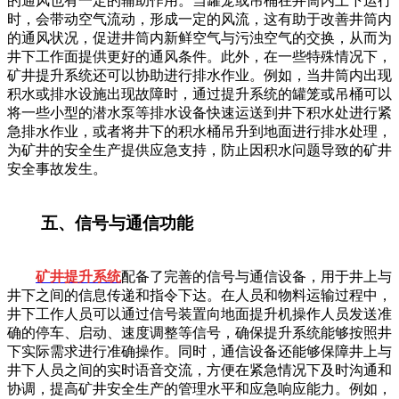
的通风也有一定的辅助作用。当罐笼或吊桶在井筒内上下运行
时，会带动空气流动，形成一定的风流，这有助于改善井筒内
的通风状况，促进井筒内新鲜空气与污浊空气的交换，从而为
井下工作面提供更好的通风条件。此外，在一些特殊情况下，
矿井提升系统还可以协助进行排水作业。例如，当井筒内出现
积水或排水设施出现故障时，通过提升系统的罐笼或吊桶可以
将一些小型的潜水泵等排水设备快速运送到井下积水处进行紧
急排水作业，或者将井下的积水桶吊升到地面进行排水处理，
为矿井的安全生产提供应急支持，防止因积水问题导致的矿井
安全事故发生。
五、信号与通信功能
矿井提升系统
配备了完善的信号与通信设备，用于井上与
井下之间的信息传递和指令下达。在人员和物料运输过程中，
井下工作人员可以通过信号装置向地面提升机操作人员发送准
确的停车、启动、速度调整等信号，确保提升系统能够按照井
下实际需求进行准确操作。同时，通信设备还能够保障井上与
井下人员之间的实时语音交流，方便在紧急情况下及时沟通和
协调，提高矿井安全生产的管理水平和应急响应能力。例如，