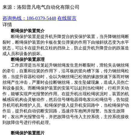
来源：洛阳普凡电气自动化有限公司
咨询热线：186-0379-5448
在线留言
详情
断绳保护装置简介
断绳保护装置是提升机升降货台的安保护装置，当升降钢丝绳断
裂时，断绳保护装置的卡板在复位弹簧的作用下由倾斜状态变为水平
状态，可以卡在提升机立柱的挡块上，防止提升机升降货台的跌落造
成人员和设备的损坏。
断绳保护装置原理
工作原理是当吊笼起升钢丝绳发生意外断裂时，滑轮失去钢丝绳
的牵引，自重和拉簧的作用下，沿耳板的竖向槽下落，传力钢丝绳松
弛，当提升容器松动时，会以为钢丝绳已松弛的缘故快速下落而对钢
丝绳产生冲击，严重时会拉断钢丝绳，发生坠罐现象，造成人员伤亡
和设备损失。而断绳保护装置的安装可以起到当松绳时，行程开关动
作，能够实现声光报警的作用。在提升机出现松绳状况时，装置的机
械感应机构会灵敏动作，然后信号继电器得电发出松绳信号，告知提
升机司机和维护人员。松绳保护接入提升机安回路中，当松绳保护动
作后，提升机自动切断安回路，迅速停车抱闸并报警。当发生故障
时，发出声光报警信号，并把故障信号传入主控系统，主控系统接收
到故障信号进行停机处理。
断绳保护装置图片